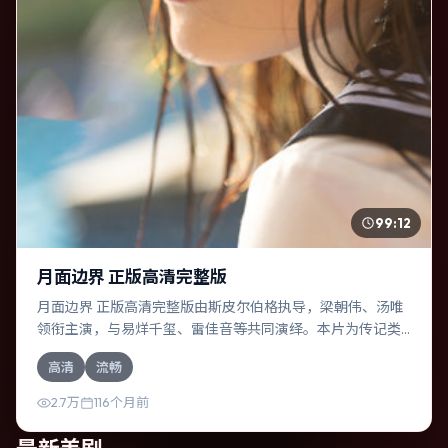
99:12
月面边界 正版高清完整版
月面边界 正版高清完整版由斯皮尔伯格执导，梁朝伟、汤唯
领衔主演，与易烊千玺、雷佳音等共同演绎。本片为传记类
型，主要班底与取景来自中国大陆。失散多年的兄妹在边境
高清
流畅
小镇意外重逢。影片整体气质明快，节奏紧凑，人物动机清
晰，适合喜欢强情节与细腻表演的观众。
2.7万
116个月前