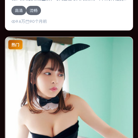
型，主要班底与取景来自中国香港。两代人的隔阂在故乡小
高清
流畅
城被慢慢缝合。影片整体气质冷峻，节奏紧凑，人物动机清
晰，适合喜欢强情节与细腻表演的观众。
9.6万
90个月前
热门