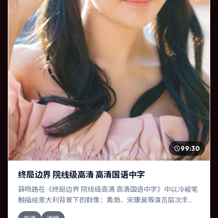
99:30
终局边界 院线级高清 高清国语中字
薛晓路在《终局边界 院线级高清 高清国语中字》中以冷峻笔
触描绘意大利背景下的群像：黄渤、宋康昊等演员层次丰
富。作为一部动作作品，故事从日常裂缝切入，逐步推向不