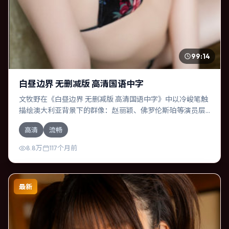
99:14
白昼边界 无删减版 高清国语中字
文牧野在《白昼边界 无删减版 高清国语中字》中以冷峻笔触
描绘澳大利亚背景下的群像：赵丽颖、佛罗伦斯·珀等演员层
次丰富。作为一部冒险作品，故事从日常裂缝切入，逐步推
高清
流畅
向不可逆转的结局；视听语言统一，情感落点克制有力。
8.8万
117个月前
最新