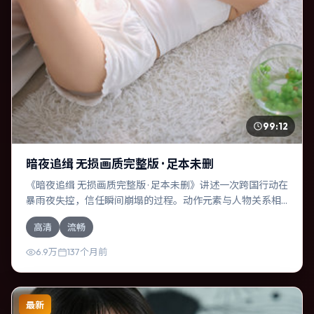
99:12
暗夜追缉 无损画质完整版 · 足本未删
《暗夜追缉 无损画质完整版 · 足本未删》讲述一次跨国行动在
暴雨夜失控，信任瞬间崩塌的过程。动作元素与人物关系相
互咬合，谭卓、雷佳音的对手戏尤为出彩。导演李安善于在
高清
流畅
长镜头中积蓄张力，本片亦在中国大陆实地取景，增强真实
质感。
6.9万
137个月前
最新