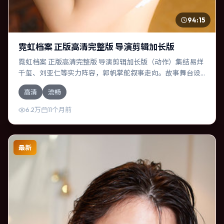
94:15
霓虹档案 正版高清完整版 导演剪辑加长版
霓虹档案 正版高清完整版 导演剪辑加长版（动作）集结易烊
千玺、刘亚仁等实力阵容，郭帆掌舵叙事走向。故事舞台设
定于法国，围绕一次意外选择展开连锁反应；配乐与色彩高
高清
流畅
度服务于主题，结尾留白耐人寻味。
6.2万
11个月前
最新