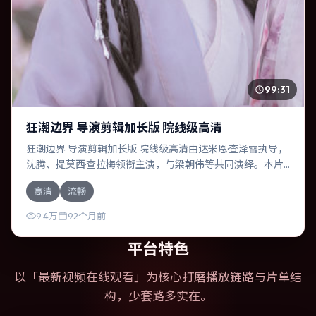
99:31
狂潮边界 导演剪辑加长版 院线级高清
狂潮边界 导演剪辑加长版 院线级高清由达米恩·查泽雷执导，
沈腾、提莫西·查拉梅领衔主演，与梁朝伟等共同演绎。本片
为犯罪类型，主要班底与取景来自韩国。人工智能介入司法
高清
流畅
审判，人性边界遭遇拷问。影片整体气质明快，节奏紧凑，
人物动机清晰，适合喜欢强情节与细腻表演的观众。
9.4万
92个月前
平台特色
以「
最新视频在线观看
」为核心打磨播放链路与片单结
构，少套路多实在。