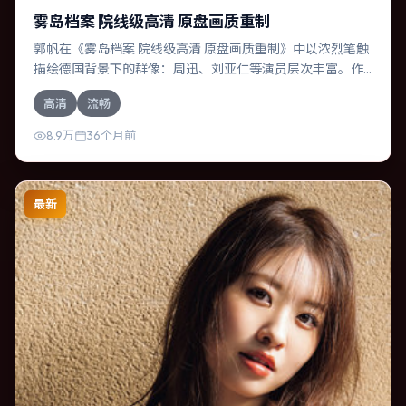
雾岛档案 院线级高清 原盘画质重制
郭帆在《雾岛档案 院线级高清 原盘画质重制》中以浓烈笔触
描绘德国背景下的群像：周迅、刘亚仁等演员层次丰富。作
为一部动漫作品，故事从日常裂缝切入，逐步推向不可逆转
高清
流畅
的结局；视听语言统一，情感落点克制有力。
8.9万
36个月前
最新