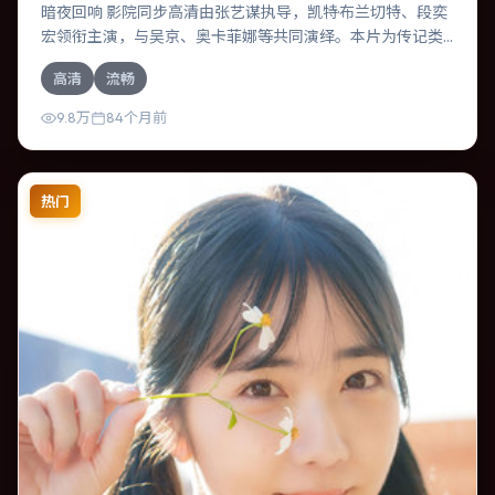
暗夜回响 影院同步高清由张艺谋执导，凯特·布兰切特、段奕
宏领衔主演，与吴京、奥卡菲娜等共同演绎。本片为传记类
型，主要班底与取景来自中国台湾。时间循环困住主角，每
高清
流畅
一次醒来规则都在改变。影片整体气质压抑，节奏紧凑，人
物动机清晰，适合喜欢强情节与细腻表演的观众。
9.8万
84个月前
热门