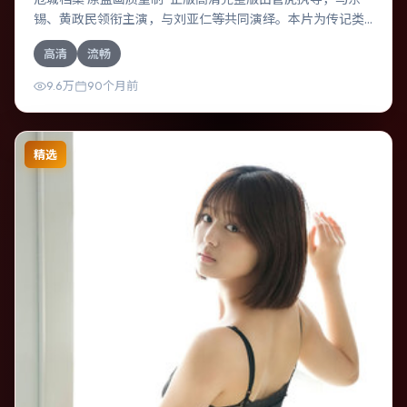
锡、黄政民领衔主演，与刘亚仁等共同演绎。本片为传记类
型，主要班底与取景来自中国香港。两代人的隔阂在故乡小
高清
流畅
城被慢慢缝合。影片整体气质冷峻，节奏紧凑，人物动机清
晰，适合喜欢强情节与细腻表演的观众。
9.6万
90个月前
精选