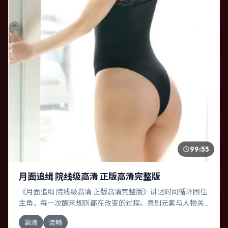
99:55
月面追缉 院线级高清 正版高清完整版
《月面追缉 院线级高清 正版高清完整版》讲述时间循环困住
主角，每一次醒来规则都在改变的过程。喜剧元素与人物关
系相互咬合，秦昊、基里安·墨菲的对手戏尤为出彩。导演诺
高清
流畅
兰善于在长镜头中积蓄张力，本片亦在意大利实地取景，增