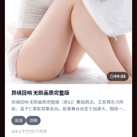
99:55
异境回响 无损画质完整版
异境回响 无损画质完整版（奇幻）集结周迅、王凯等实力阵
容，温子仁掌舵叙事走向。故事舞台设定于加拿大，围绕一
次意外选择展开连锁反应；配乐与色彩高度服务于主题，结
高清
流畅
尾留白耐人寻味。
8.6千
132个月前