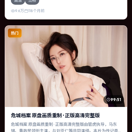
高清
流畅
可逆转的结局；视听语言统一，情感落点克制有力。
9.6万
118个月前
热门
99:51
危城档案 原盘画质重制 · 正版高清完整版
危城档案 原盘画质重制 · 正版高清完整版由管虎执导，马东
锡、黄政民领衔主演，与刘亚仁等共同演绎。本片为传记类