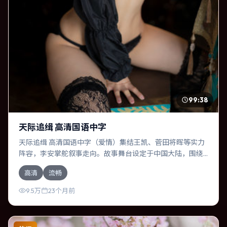
99:38
天际追缉 高清国语中字
天际追缉 高清国语中字（爱情）集结王凯、菅田将晖等实力
阵容，李安掌舵叙事走向。故事舞台设定于中国大陆，围绕
一次意外选择展开连锁反应；配乐与色彩高度服务于主题，
高清
流畅
结尾留白耐人寻味。
9.5万
23个月前