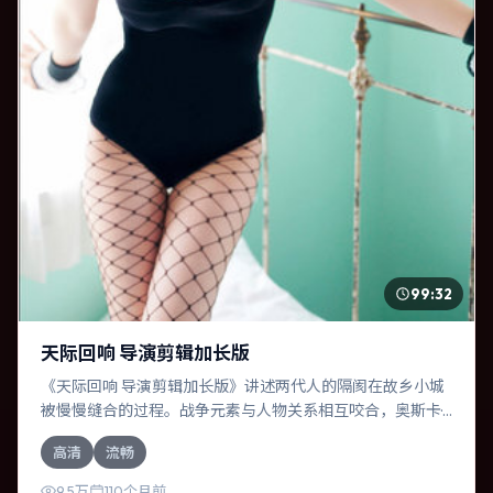
99:32
天际回响 导演剪辑加长版
《天际回响 导演剪辑加长版》讲述两代人的隔阂在故乡小城
被慢慢缝合的过程。战争元素与人物关系相互咬合，奥斯卡·
伊萨克、全智贤的对手戏尤为出彩。导演乌尔善善于在长镜
高清
流畅
头中积蓄张力，本片亦在澳大利亚实地取景，增强真实质
感。
9.5万
110个月前